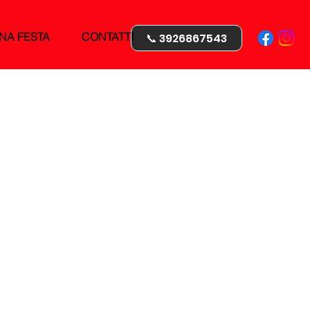
NA FESTA
CONTATTI
📞 3926867543