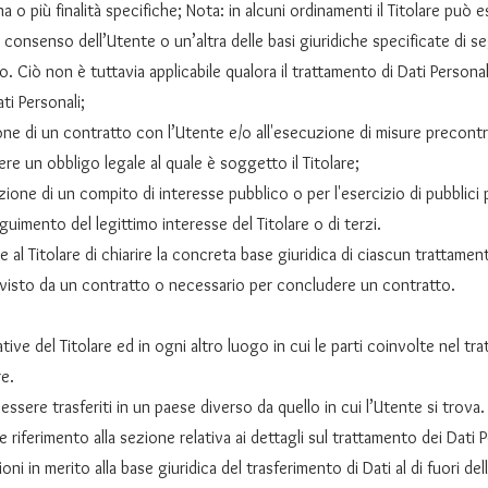
 o più finalità specifiche; Nota: in alcuni ordinamenti il Titolare può 
 consenso dell’Utente o un’altra delle basi giuridiche specificate di s
 Ciò non è tuttavia applicabile qualora il trattamento di Dati Personali
ti Personali;
one di un contratto con l’Utente e/o all'esecuzione di misure precontra
re un obbligo legale al quale è soggetto il Titolare;
ione di un compito di interesse pubblico o per l'esercizio di pubblici pot
guimento del legittimo interesse del Titolare o di terzi.
l Titolare di chiarire la concreta base giuridica di ciascun trattamento
evisto da un contratto o necessario per concludere un contratto.
ative del Titolare ed in ogni altro luogo in cui le parti coinvolte nel t
re.
essere trasferiti in un paese diverso da quello in cui l’Utente si trova.
riferimento alla sezione relativa ai dettagli sul trattamento dei Dati P
oni in merito alla base giuridica del trasferimento di Dati al di fuori d