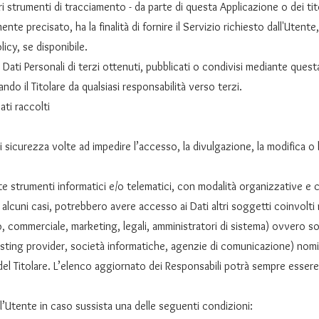
ri strumenti di tracciamento - da parte di questa Applicazione o dei titol
 precisato, ha la finalità di fornire il Servizio richiesto dall'Utente, ol
cy, se disponibile.
 Dati Personali di terzi ottenuti, pubblicati o condivisi mediante quest
rando il Titolare da qualsiasi responsabilità verso terzi.
ti raccolti
di sicurezza volte ad impedire l’accesso, la divulgazione, la modifica o
te strumenti informatici e/o telematici, con modalità organizzative e
, in alcuni casi, potrebbero avere accesso ai Dati altri soggetti coinvolt
, commerciale, marketing, legali, amministratori di sistema) ovvero so
, hosting provider, società informatiche, agenzie di comunicazione) nom
el Titolare. L’elenco aggiornato dei Responsabili potrà sempre essere 
i all’Utente in caso sussista una delle seguenti condizioni: