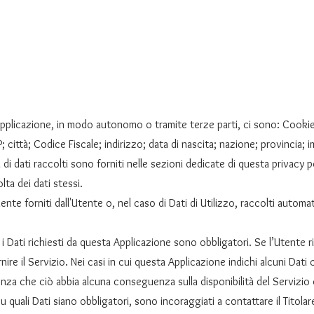
 Applicazione, in modo autonomo o tramite terze parti, ci sono: Cookie;
 città; Codice Fiscale; indirizzo; data di nascita; nazione; provincia; 
di dati raccolti sono forniti nelle sezioni dedicate di questa privacy p
lta dei dati stessi.
ente forniti dall'Utente o, nel caso di Dati di Utilizzo, raccolti autom
i Dati richiesti da questa Applicazione sono obbligatori. Se l’Utente r
ire il Servizio. Nei casi in cui questa Applicazione indichi alcuni Dati c
enza che ciò abbia alcuna conseguenza sulla disponibilità del Servizio o
quali Dati siano obbligatori, sono incoraggiati a contattare il Titolar